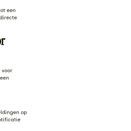
tot een
directe
or
 voor
geen
eldingen op
tificatie