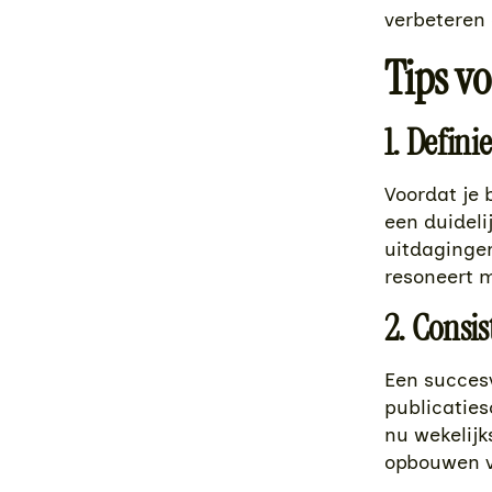
verbeteren 
Tips vo
1. Defini
Voordat je 
een duideli
uitdagingen
resoneert m
2. Consis
Een succesv
publicaties
nu wekelijk
opbouwen va