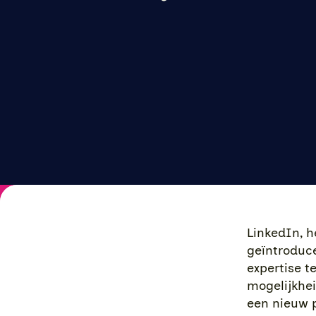
LinkedIn, h
geïntroduce
expertise t
mogelijkhei
een nieuw p