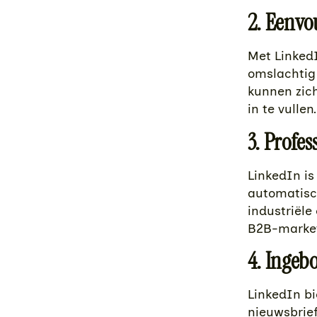
2. Eenv
Met Linked
omslachtig 
kunnen zich
in te vullen.
3. Profes
LinkedIn is
automatisch
industriële
B2B-market
4. Ingeb
LinkedIn bi
nieuwsbrief