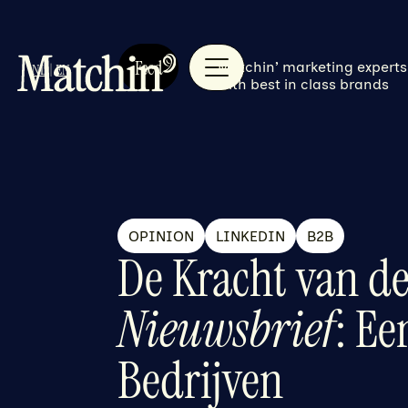
Feed
Matchin’ marketing experts
NL
|
EN
with best in class brands
OPINION
LINKEDIN
B2B
De Kracht van d
Nieuwsbrief
: E
Bedrijven