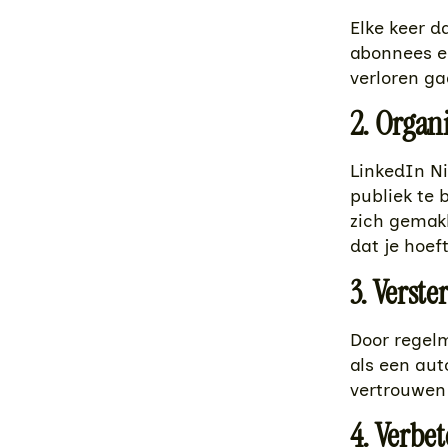
Elke keer d
abonnees ee
verloren gaa
2. Organ
LinkedIn N
publiek te 
zich gemakk
dat je hoef
3. Verste
Door regelm
als een aut
vertrouwen 
4. Verbe