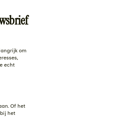
uwsbrief
elangrijk om
eresses,
e echt
aan. Of het
bij het