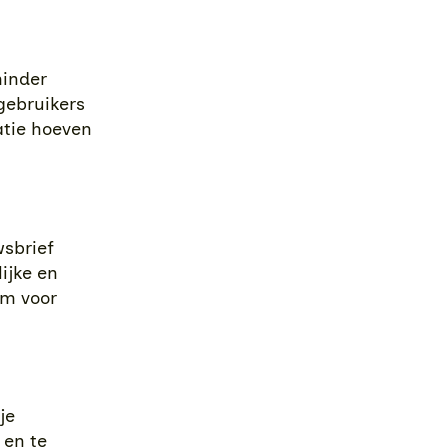
minder
gebruikers
atie hoeven
wsbrief
ijke en
rm voor
je
 en te