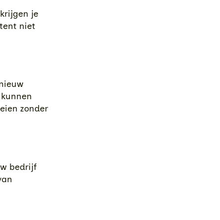
krijgen je
tent niet
 nieuw
, kunnen
oeien zonder
w bedrijf
van