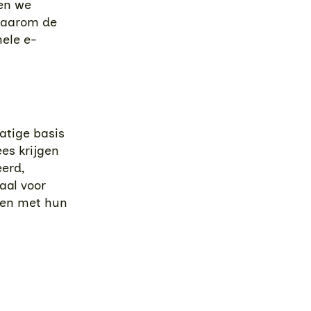
en we
 waarom de
nele e-
atige basis
es krijgen
erd,
aal voor
rten met hun