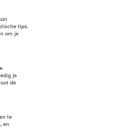
kan
tische tips.
en om je
e
edig je
root de
en te
, en