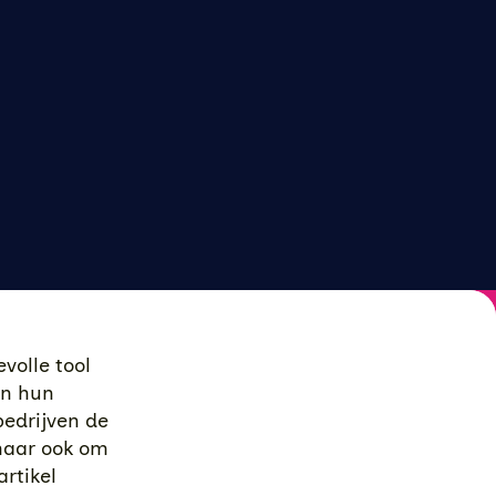
volle tool
en hun
bedrijven de
 maar ook om
rtikel