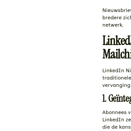
Nieuwsbriev
bredere zic
netwerk.
LinkedI
Mailc
LinkedIn Ni
traditionel
vervanging 
1. Geïnt
Abonnees v
LinkedIn ze
die de kans